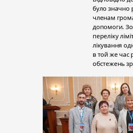
було значно
членам грома
допомоги. Зо
переліку лімі
лікування одн
в той же час 
обстежень зр