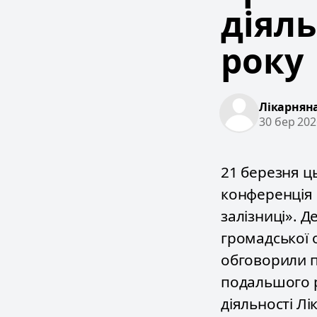
діяль
року
Лікарняна
30 бер 202
21 березня ць
конференція 
залізниці». Д
громадської 
обговорили пи
подальшого р
діяльності Лі