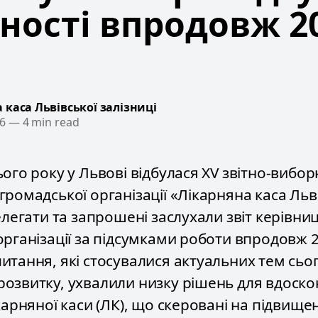
ності впродовж 2
 каса Львівської залізниці
6
—
4 min read
ого року у Львові відбулася XV звітно-вибор
громадської організації «Лікарняна каса Льв
елегати та запрошені заслухали звіт керівни
організації за підсумками роботи впродовж 2
тання, які стосувалися актуальних тем сьог
озвитку, ухвалили низку рішень для вдоск
карняної каси (ЛК), що скеровані на підвище