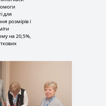
помоги
і для
я розмірів і
міти
ому на 20,5%,
аткових