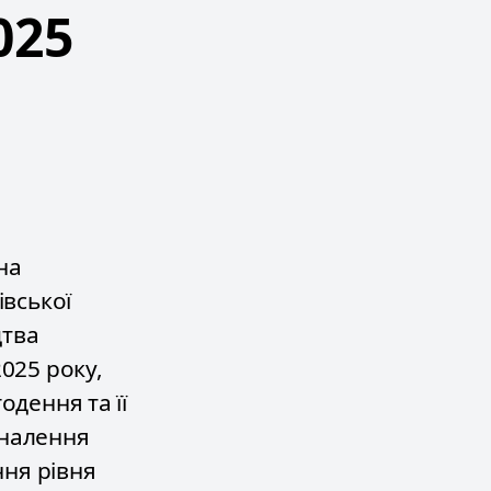
025
на
івської
цтва
025 року,
одення та її
оналення
ння рівня