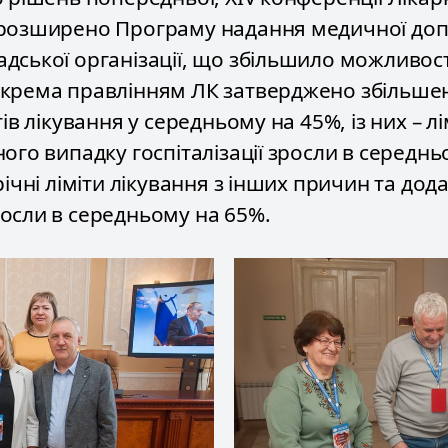
 розширено Програму надання медичної до
дської організації, що збільшило можливост
крема правлінням ЛК затверджено збільшенн
тів лікування у середньому на 45%, із них – лі
ого випадку госпіталізації зросли в середнь
річні ліміти лікування з інших причин та дод
осли в середньому на 65%.