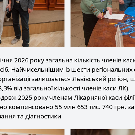
ічня 2026 року загальна кількість членів ка
осіб. Найчисельнішим із шести регіональних 
організації залишається Львівський регіон, 
8,3% від загальної кількості членів каси ЛК).
довж 2025 року членам Лікарняної каси філі
но компенсовано 55 млн 653 тис. 740 грн. за
вання та діагностики