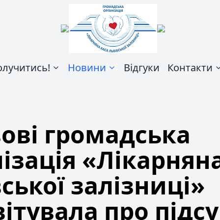
олучитись!
Новини
Відгуки
Контакти
вові громадська
ізація «Лікарнян
ської залізниці»
вітувала про підс