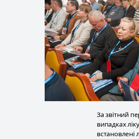
За звітний пе
випадках лік
встановлені 