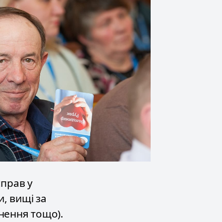
справ у
, вищі за
днення тощо).