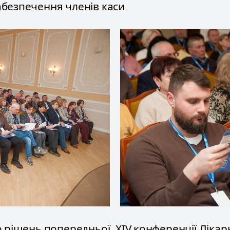
безпечення членів каси
о рішень попередньої, ХІV конференції Лікар