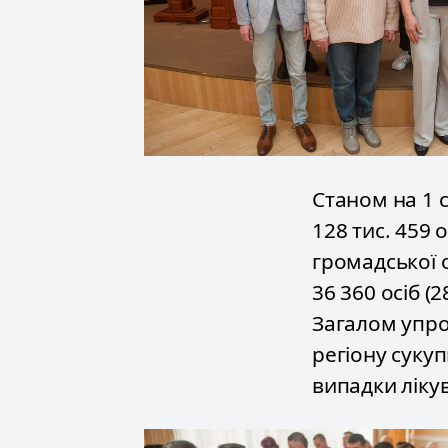
Станом на 1 с
128 тис. 459 
громадської 
36 360 осіб (2
Загалом упро
регіону сукуп
випадки ліку