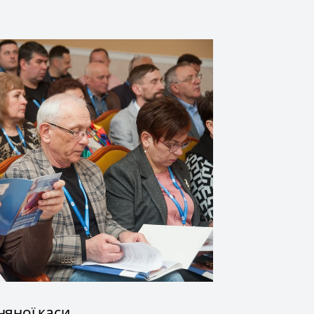
няної каси