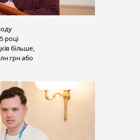
воду
5 році
ків більше,
млн грн або