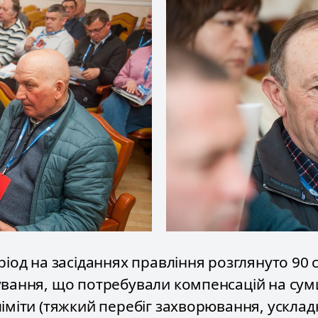
ріод на засіданнях правління розглянуто 90 
ування, що потребували компенсацій на суми
ліміти (тяжкий перебіг захворювання, ускла