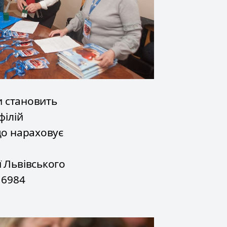
си становить
філій
що нараховує
ї Львівського
 6984