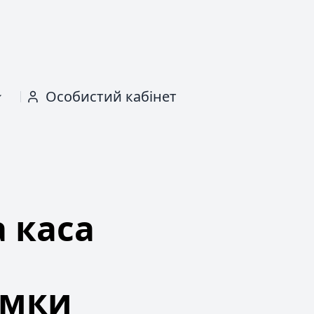
Особистий кабінет
а каса
умки