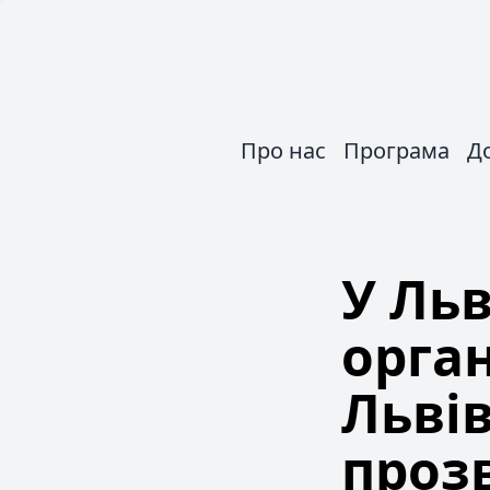
Про нас
Програма
Д
У Ль
орган
Львів
проз